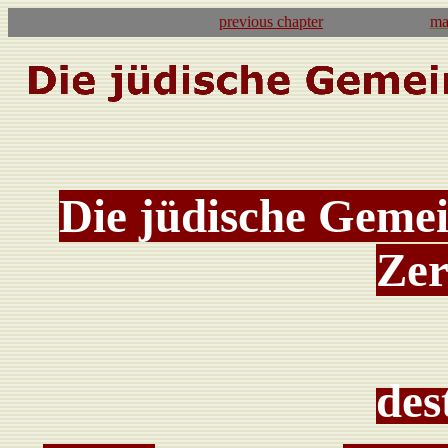
previous
chapter
ma
Die jüdische Geme
Zer
des