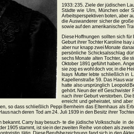
1933:
235.
Ziele
der
jüdischen
L
a
Städte
wie
Ulm,
München
oder
S
Arbeits
perspektiven
boten,
aber
a
die
Auswanderer
sicher
die
große
sowie
auf
den
amerikanischen
T
r
Diese
Hoffnungen
sollten
sich
für
Geburt
ihrer
T
ochter
K
aroline
Isay
aber
nur
knapp
zwei
Monate
dana
persönliche
Schicksalsschlag
dür
sechs
Monate
alten
T
ochte
r
,
die
st
Oktober
1891
geführt
haben.
Ange
sie
zog
es
wohl
doch
vo
r
,
in
die
He
Isays
Mutter
lebte
schließlich
in
L
K
apellenstraße
59. Das
Haus
war
hatte
also
ursprünglich
L
eopold
B
gehört.
Neun
der
elf
Geschwister
nach
ihrer
Geburt
verstorben.
Die
erreicht
und
geheiratet,
sind
aber
ten,
so
dass
schließlich
P
eppi
Bernheim
das
Elternhaus
als
Er
Haus
nach
deren
T
od
am
24.
Juli
1939
in
den
Besitz
ihrer
T
ochte
m
bekannt.
Carry
Isay
besuch- te
die
jüdische
V
olksschule
in
de
der
1905
stammt,
ist sie
in
der
zweiten
Reihe
von
oben
als
zweit
K
ontoristin
täti
g
. Diese
Berufsbezeichnung
fand
sich
in
den
Akte