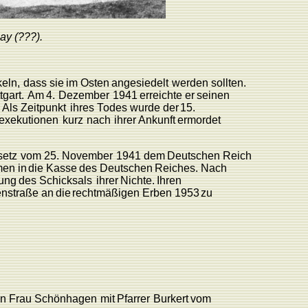
say
(???).
eln,
dass
sie
im
Osten
angesiedelt
werden
sollten.
tgart.
Am
4.
Dezember
1941
er
reichte
er
seinen
Als
Zeitpunkt
ihres
T
odes
wurde
der
15.
exekutionen
kurz
nach
ihrer
Ankunft
ermordet
setz
vom
25.
November
1941
dem
Deutschen
Reich
men
in
die
K
asse
des
Deutschen
Reiches.
Nach
ung
des
Schicksals
ihrer
Nichte.
Ihren
enstraße
an
die
rechtmäßigen
Erben
1953
zu
on
F
rau Schönhagen
mit
Pfarrer
Burkert
vom