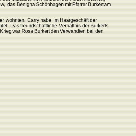
e
w
,
das
Be
nigna
Schönhagen
mit
Pfarrer
Burkert
am
er
wohnten.
Carry habe
im Haargeschäft der
htet.
Das
freundschaftliche
V
erhältnis
der
Burkerts
Krieg
war
Rosa
Burkert
den
V
erwandten
bei
den