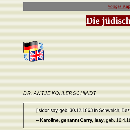
voriges Kap
Die jüdisc
D
R
.
ANTJ
E
KÖ
H
L
E
RSC
H
M
I
D
T
[Isidor
Isa
y
,
geb.
30.12.1863
in
Schweich,
Bez
–
Karoline,
genannt
Carry,
Isay
,
geb.
16.
4.
1