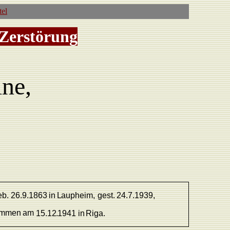
tel
 Zerstörung
ne,
eb.
26.9.
1863
in
L
aupheim,
gest.
24.7.1939,
ommen
am
15.1
2.
1941
in
Riga.