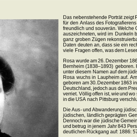
Das
nebenstehende
P
orträt
zeigt
für
den
Anlass des
F
otografieren
freundlich
und
souverän.
W
elche
auszeichneten, wird im
Dunkeln
b
ganz
groben Zügen rekonstruierb
Daten
deuten an, dass
sie
ein rec
viele
F
ragen
offen,
was
dem
L
ese
Rosa
wurde
am
26.
Dezember
18
Bernheim (1838–1893)
geboren.
unter
diesem
Namen
auf
dem
jüd
Rosa
wuchs
in
L
aupheim
au
f
.
A
geboren
am
30.
Dezember
1863
in
Deutschland,
jedoch
aus
dem
P
re
verriet.
Völlig
offen
ist,
wie
und
wo
in
die
USA
nach
Pittsburg
verschl
Die
Au
s
-
und
Abwanderung
jüdis
jüdischen,
ländlich
geprägten
Gem
Dennoch
war
die
jüdische
Gemei
und
betrug
in
jenem
Jahr
843
P
er
deutlichen
Rückgang
auf:
1886:
5