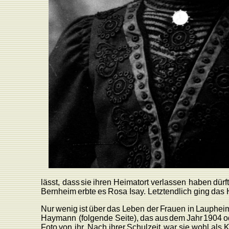
lässt,
dass
sie
ihren
Heimatort
verlassen
haben
dürf
Bernheim
erbte
es
Rosa
Isa
y
.
L
etztendlich
ging
das
Nur
wenig
ist
über
das
L
eben
der
F
rauen
in
L
auphei
Haymann
(folgende
Seite),
das
aus
dem
Jahr
1904
o
F
oto
von
ih
r
.
Nach
ihrer
Schulzeit
war sie
wohl
als