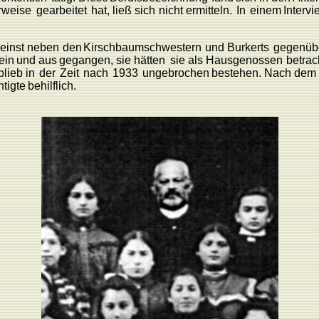
rweise
gearbeitet
hat,
ließ sich
nicht
ermitteln.
In
einem
Intervi
einst
neben
den
Kirschbaumschwestern
und Burkerts
gegenüb
ein
und
aus
gegangen,
sie hätten
sie als Hausgenossen
betrac
blieb in
der
Zeit
nach
1933
ungebrochen
bestehen.
Nach
dem
tigte
behilflich.