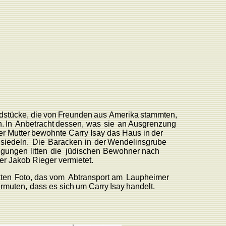
dstücke,
die
von
F
reunden
aus
Amerika
stamm
ten,
.
In
Anbetracht
dessen,
was
sie
an
Ausgrenzung
er
Mutter
bewohnte
Carry
Isay
das
Haus
in
der
siedeln.
Die
Baracken
in
der
W
endelinsgrube
ngungen
litten
die
jüdischen
Bewohner nach
er
Jakob
Rieger vermietet.
ten
F
oto,
das vom
Abtransport am
L
aupheimer
rmuten,
dass
es
sich
um
Carry
Isay
handelt.