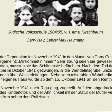
Jüdische
V
olksschule
1904/05,
v
.
l. Irma
Kirschbaum,
Carry
Isa
y
,
L
ehrer
Max
Haymann.
der
Deportation im
November
1941
in
den
Mantel
von
Carry Gol
d
gemeint:
„Mir
kommet nimmer!“
Sehr
traurig
seien
sie
gewesen
atten,
mussten
sie
das
Schlimmste
befürchten.
Nach
dem
T
od
d
aber
im
Oktober
1941
gezwungen,
in
die
W
endelinsgrube
umzu
noch
über
W
asser
leitungen.
Neben
den
miserablen
W
ohnbedi
hr
eigenes
Haus
wurde
ab
dem
15.
Oktober
1941
an
den
Rentn
November
1941
nach
Riga
gin
g
,
zugeteilt.
Auf
dem
abgedruck
des
Kinderfotos
und
der
Ähnlichkeit
mit
der
Statur
der
Mutter
ve
m
Arm
neben
dem
P
olizisten.