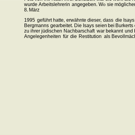
wurde
Arbeitslehrerin
angegeben.
W
o
sie
mögliche
8.
März
1995
geführt
hatte,
erwähnte
diese
r
,
dass
die Isays
Bergmanns
gearbeitet.
Die
Isays
seien
bei
Burkerts
zu
ihrer
jüdischen
Nachbarschaft
war
bekannt
und
Angelegenheiten
für
die
Restitution
als
Bevollmäch