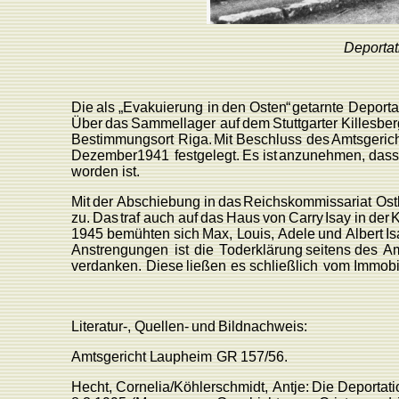
Deportat
Die
als
„Evakuierung
in
den
Oste
n
“
getarnte
Deporta
Über
das
Sammellager
auf
dem
Stuttgarter
Killesber
Bestimmungsort
Riga.
Mit
Beschluss
des
Amtsgeric
Dezember1941
festgelegt.
Es
ist
anzunehmen,
das
worden
ist.
Mit
der
Abschiebung
in
das
Reichskommissariat
Ost
zu.
Das
traf
auch
auf
das
Haus
von
Carry
Isay
in
der
1945
bemühten
sich
Max,
L
ouis,
Adele
und
Albert
Is
Anstrengungen
ist
die
T
oderklärung
seitens
des
Am
verdanken.
Diese
ließen
es
schließlich
vom
Immobi
Literatu
r
-,
Quellen-
und
Bildnachweis:
Amtsgericht
L
aupheim
GR
157/56.
Hecht,
Cornelia/Köhlerschmidt,
Antje:
Die
Deportati