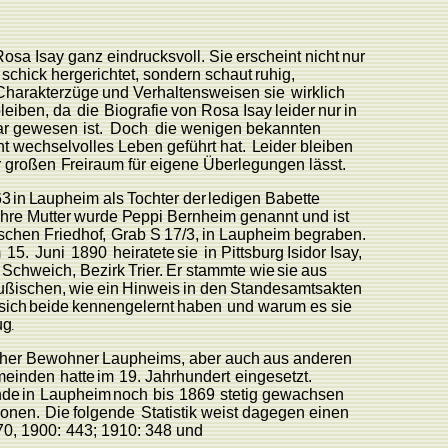
Rosa
Isay ganz
eindrucksvoll.
Sie
erscheint
nicht
nur
s
schick
hergerichtet,
sondern schaut
ruhi
g
,
Charakter
züge
und
V
erhaltens
weisen sie
wirklich
leiben, da
die
Biografie
von
Rosa
Isay
leider
nur
in
ar gewesen
ist.
Doch
die wenigen
bekannten
ht wechselvolles
L
eben geführt hat.
L
eider bleiben
r großen
F
reiraum für eigene
Überlegun
gen
lässt.
63
in
L
aupheim
als
T
ochter
der
ledigen
Babette
Ihre
Mutter
wurde
P
eppi Bernheim genannt
und ist
ischen
F
riedho
f
,
Grab
S
17/3,
in
L
aupheim begraben.
m
15.
Juni
1890
heiratete
sie
in
Pittsburg
Isidor
Isa
y
,
Schweich,
Bezirk
T
rie
r
.
Er
stammte
wie
sie
aus
ußischen,
wie
ein
Hinweis
in den
Standesamtsakten
sich
beide
kennenge
lernt
haben
und
warum
es
sie
u
g
.
cher
Bewohner
L
aupheims,
aber
auch
aus
anderen
einden
hatte
im
19.
Jahrhundert
eingesetzt.
nde
in
L
aupheim
noch
bis
1869
stetig
gewachsen
sonen.
Die
folgende
Statistik
weist
dagegen
einen
70,
1900:
443;
1910:
348
und