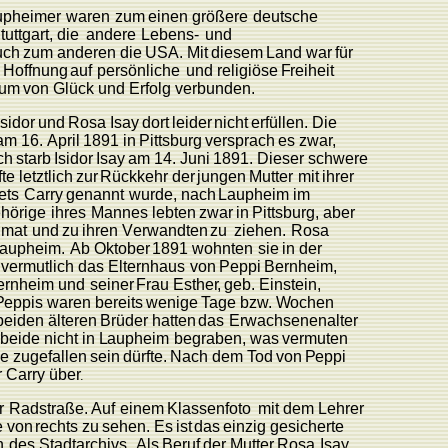
upheimer
waren
zum
einen
größere
deutsche
tuttgart,
die
andere
L
eben
s
-
und
uch
zum
anderen
die
US
A
.
Mit
diesem
L
and
war
für
Hoffnung
auf
persönliche
und
religiöse
F
reiheit
aum
von
Glück
und
Erfolg
verbunden.
Isidor
und
Rosa
Isay
dort
leider
nicht
erfüllen.
Die
am
16.
April
1891
in
Pittsburg
versprach
es zwa
r
,
ch
starb
Isidor
Isay
am 14.
Juni
1891.
Dieser
schwere
fte
letztlich
zur
Rückkehr
der
jungen
Mutter
mit
ihrer
ets
Carry
genannt
wurde, nach
L
aupheim
im
hörige
ihres
Mannes
lebten
zwar
in
Pittsbur
g
,
aber
imat
und
zu
ihren
V
erwandten
zu
ziehen.
Rosa
aupheim.
Ab Oktober
1891
wohnten
sie
in
der
vermutlich das
Elternhaus
von
P
eppi
Bernheim,
ernheim und
seiner
F
rau
Esthe
r
,
geb.
Einstein,
P
eppis
waren
bereits
wenige
T
age
bz
w
.
W
ochen
beiden älteren
Brüder
hatten
das
Erwachsenenalter
beide
nicht
in
L
aupheim
begraben,
was
vermuten
be
zugefallen
sein
dürfte.
Nach
dem
T
od
von
P
eppi
r
Carry
übe
r
.
r
Radstraße.
Auf
einem
Klassenfoto
mit
dem
L
ehrer
e
von
rechts
zu
sehen.
Es
ist
das
einzig
gesicherte
n
des
Stadtarchivs.
Als
Beruf
der
Mutter
Rosa
Isay