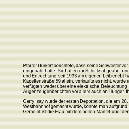
Pfarrer
Burkert
berichtete,
dass
seine
Schwester
vor
eingenäht
hatte.
Sie
hätten
ihr
Schicksal
geahnt
un
und
Entrechtung
seit
1933
am
eigenen
L
eib
erlebt
h
K
apellenstraße
59
allein,
verkaufte
es
nicht,
wurde
verfügten
weder
über
eine
elektrische
Beleuchtung
Augenzeugenberichten
vor
allem
auch an
Hunge
r
.
I
Carry
Isay
wurde
der
ersten
Deportation,
die am
28.
W
estbahnhof
gemacht
wurde,
könnte
man
aufgrund
Gemeint
ist
die
F
rau
mit
dem
hellen
Mantel
über
de