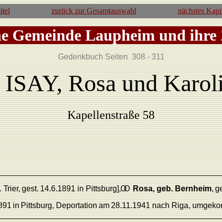
itel
zurück zur Gesamtauswahl
nächstes Kapi
he Gemeinde Laupheim und ihre
Gedenkbuch Seiten 308 - 311
ISAY, Rosa und Karoli
Kapellenstraße 58
.
T
rie
r
,
gest.
14.6.1891
in Pittsburg],
O
O
Rosa,
geb.
Bernheim
,
g
891
in
Pittsbur
g
,
Deportation
am
28.11.
1941
nach
Riga,
umgek