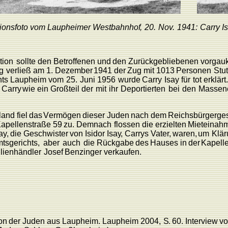
ionsfoto vom
L
aupheimer
W
estbahnho
f
,
20.
No
v
.
1941:
Carry
I
tion
sollte
den
Betroffenen
und
den
Zurückgebliebenen
vorgauk
g
verließ
am
1.
Dezember
1941
der
Zug
mit
1013
P
ersonen
Stut
hts
L
aupheim vom
25.
Juni
1956
wurde
Carry
Isay
für
tot
erklärt.
s
Carry
wie
ein Großteil
der
mit
ihr
Deportierten
bei
den
Massen
land
fiel
das
V
ermögen
dieser Juden
nach
dem
Reichsbürgerge
K
apellenstraße
59
zu.
Demnach
flossen
die
erzielten
Mieteinah
a
y
,
die
Geschwister
von Isidor
Isa
y
,
Carrys
V
ate
r
,
waren,
um
Klär
tsgerichts,
aber
auch
die
Rückgabe
des
Hauses
in
der
K
apell
lienhändler
Josef
Benzinger verkaufen.
on
der
Juden
aus
L
aupheim.
L
aupheim
2004,
S
.
60.
Interview
v